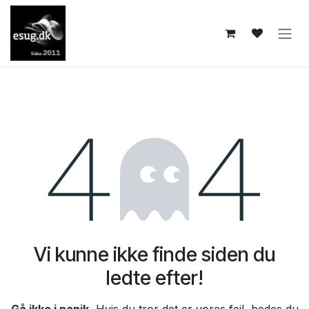
Skip to Content
Fejl 404
Vi kunne ikke finde siden du
ledte efter!