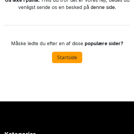
Gå ikke i panik.
Hvis du tror det er vores fejl, bedes du
venligst sende os en besked på
denne side
.
Måske ledte du efter en af disse
populære sider?
Startside