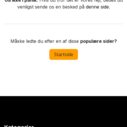
Gå ikke i panik.
Hvis du tror det er vores fejl, bedes du
venligst sende os en besked på
denne side
.
Måske ledte du efter en af disse
populære sider?
Startside