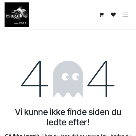
Skip to Content
Fejl 404
Vi kunne ikke finde siden du
ledte efter!