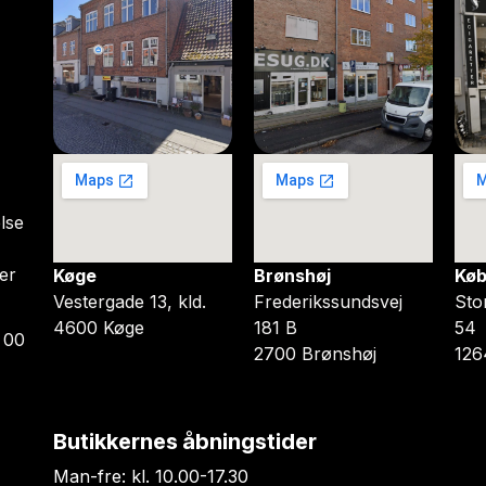
lse
er
Køge
Brønshøj
Køb
Vestergade 13, kld.
Frederikssundsvej
Sto
4600 Køge
181 B
54
 00
2700 Brønshøj
126
Butikkernes åbningstider
Man-fre: kl. 10.00-17.30