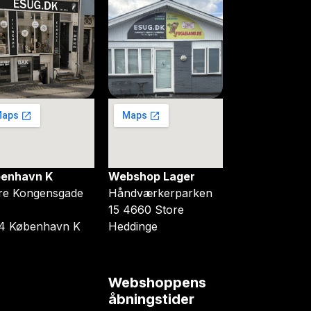
enhavn K
Webshop Lager
re Kongensgade
Håndværkerparken
15 4660 Store
4 København K
Heddinge
Webshoppens
åbningstider