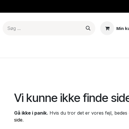
Min k
er & Mods
Tanke – Pods - Coils
E-juice
Base
Aroma
Fejl 404
Vi kunne ikke finde sid
Gå ikke i panik.
Hvis du tror det er vores fejl, bede
side
.