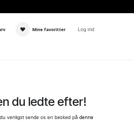
Log ind
urv
Mine favoritter
Tilbehør
Bland selv basekit
en du ledte efter!
s du venligst sende os en besked på
denne