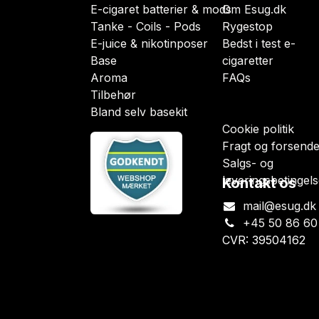
E-cigaret batterier & mods
Om Esug.dk
Tanke - Coils - Pods
Rygestop
E-juice & nikotinposer
Bedst i test e-
Base
cigaretter
Aroma
FAQs
Tilbehør
Bland selv basekit
Cookie politik
Fragt og forsende
Salgs- og
leveringsbetingels
Kontakt os
mail@esug.dk
+45 50 86 60
CVR: 39504162