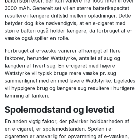
batteristørrelser
, der kan variere fra 1000 mAh til over
3000 mAh. Generelt set vil en større batterikapacitet
resultere i længere driftstid mellem opladninger. Dette
betyder dog ikke nødvendigvis, at en e-cigaret med
større batteri også holder længere, da forbruget af e-
væske også spiller en rolle.
Forbruget af e-væske varierer afhængigt af flere
faktorer, herunder Wattstyrke, antallet af sug og
længden af hvert sug. En e-cigaret med højere
Wattstyrke vil typisk bruge mere væske pr. sug
sammenlignet med en med lavere Wattstyrke. Ligeledes
vil hyppigere brug og længere sug resultere i hurtigere
tømning af tanken.
Spolemodstand og levetid
En anden vigtig faktor, der påvirker holdbarheden af
en e-cigaret, er spolemodstanden. Spolen i e-
cigaretten er ansvarlig for opvarmning af e-væsken,