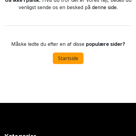
Gå ikke i panik.
Hvis du tror det er vores fejl, bedes du
venligst sende os en besked på
denne side
.
Måske ledte du efter en af disse
populære sider?
Startside