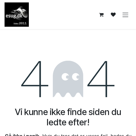
Skip to Content
Fejl 404
Vi kunne ikke finde siden du
ledte efter!