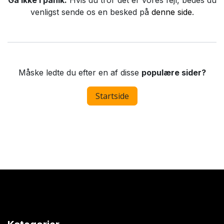
Gå ikke i panik.
Hvis du tror det er vores fejl, bedes du
venligst sende os en besked på
denne side
.
Måske ledte du efter en af disse
populære sider?
Startside