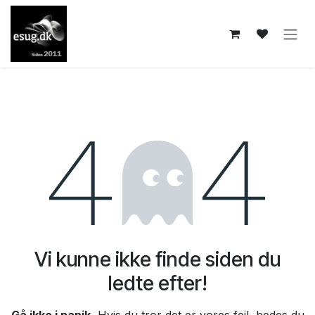
Skip to Content
Fejl 404
Vi kunne ikke finde siden du
ledte efter!