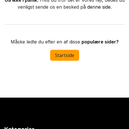
Gå ikke i panik.
Hvis du tror det er vores fejl, bedes du
venligst sende os en besked på
denne side
.
Måske ledte du efter en af disse
populære sider?
Startside