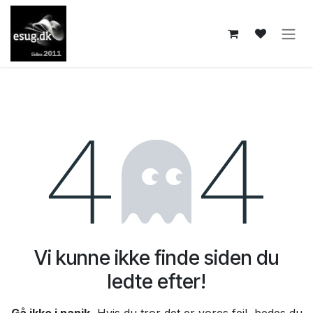
Skip to Content
Fejl 404
Vi kunne ikke finde siden du
ledte efter!