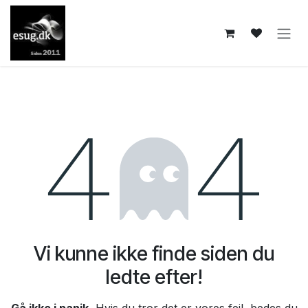
Skip to Content
Fejl 404
Vi kunne ikke finde siden du
ledte efter!