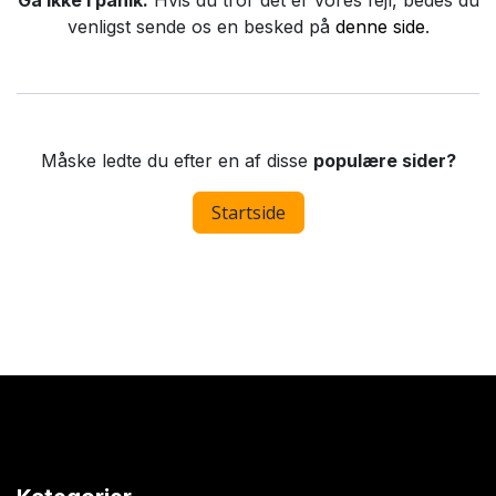
Gå ikke i panik.
Hvis du tror det er vores fejl, bedes du
venligst sende os en besked på
denne side
.
Måske ledte du efter en af disse
populære sider?
Startside