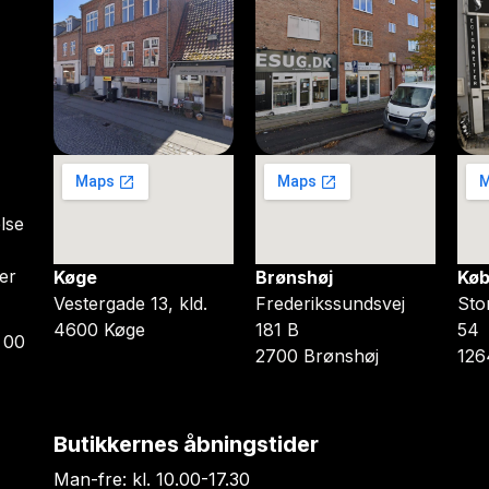
lse
er
Køge
Brønshøj
Køb
Vestergade 13, kld.
Frederikssundsvej
Sto
4600 Køge
181 B
54
 00
2700 Brønshøj
126
Butikkernes åbningstider
Man-fre: kl. 10.00-17.30