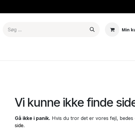
Min k
er & Mods
Tanke – Pods - Coils
E-juice
Base
Aroma
Fejl 404
Vi kunne ikke finde sid
Gå ikke i panik.
Hvis du tror det er vores fejl, bede
side
.