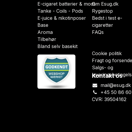
E-cigaret batterier & mods
Om Esug.dk
Tanke - Coils - Pods
Rygestop
E-juice & nikotinposer
Bedst i test e-
Base
cigaretter
Aroma
FAQs
Tilbehør
Bland selv basekit
Cookie politik
Fragt og forsende
Salgs- og
leveringsbetingels
Kontakt os
mail@esug.dk
+45 50 86 60
CVR: 39504162