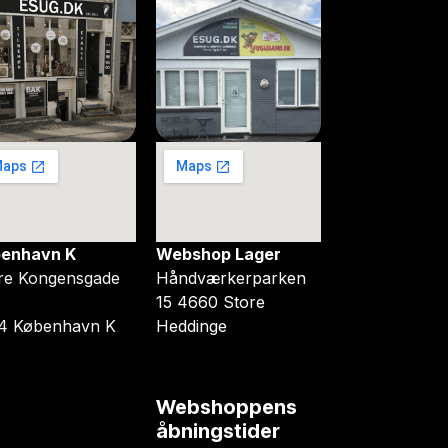
enhavn K
Webshop Lager
re Kongensgade
Håndværkerparken
15 4660 Store
4 København K
Heddinge
Webshoppens
åbningstider