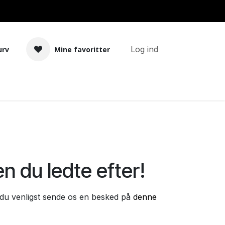
Log ind
urv
Mine favoritter
Tilbehør
Bland selv basekit
en du ledte efter!
s du venligst sende os en besked på
denne