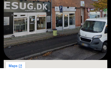
Brønshøj
Frederikssundsvej 181 B
2700 Brønshøj