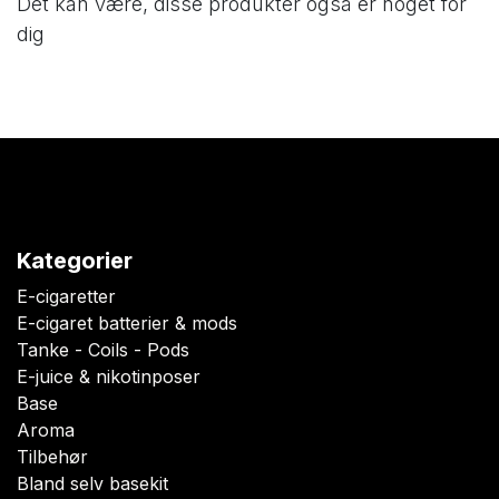
Det kan være, disse produkter også er noget for
dig
Kategorier
E-cigaretter
E-cigaret batterier & mods
Tanke - Coils - Pods
E-juice & nikotinposer
Base
Aroma
Tilbehør
Bland selv basekit