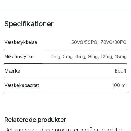
Specifikationer
Væsketykkelse
50VG/50PG
,
70VG/30PG
Nikotinstyrke
0mg
,
3mg
,
6mg
,
9mg
,
12mg
,
18mg
Mærke
Epuff
Væskekapacitet
100 ml
Relaterede produkter
Det kan være, disse produkter også er noget for