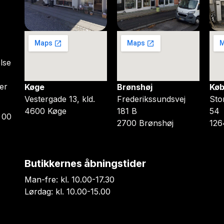
lse
er
Køge
Brønshøj
Køb
Vestergade 13, kld.
Frederikssundsvej
Sto
4600 Køge
181 B
54
 00
2700 Brønshøj
126
Butikkernes åbningstider
Man-fre: kl. 10.00-17.30
Lørdag: kl. 10.00-15.00