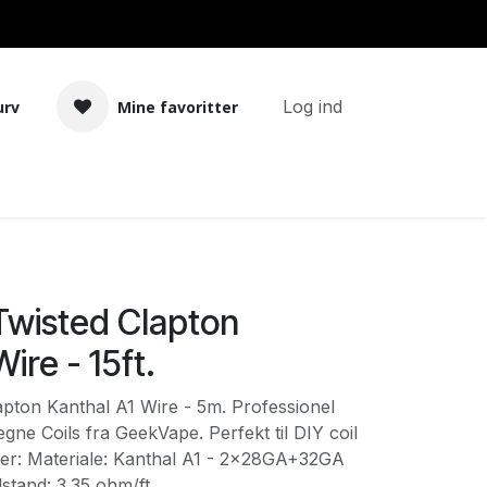
Log ind
urv
Mine favoritter
Tilbehør
Bland selv basekit
wisted Clapton
ire - 15ft.
pton Kanthal A1 Wire - 5m. Professionel
 egne Coils fra GeekVape. Perfekt til DIY coil
oner: Materiale: Kanthal A1 - 2x28GA+32GA
tand: 3.35 ohm/ft.