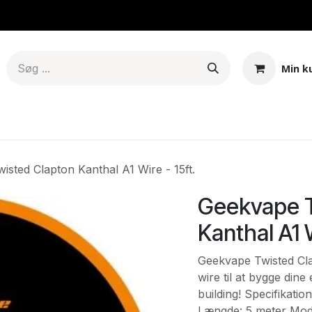
Min k
er & Mods
Tanke – Pods - Coils
E-juice
Base
Aroma
sted Clapton Kanthal A1 Wire - 15ft.
Geekvape T
Kanthal A1 W
Geekvape Twisted Cla
wire til at bygge dine
building! Specifikati
Længde: 5 meter Mods