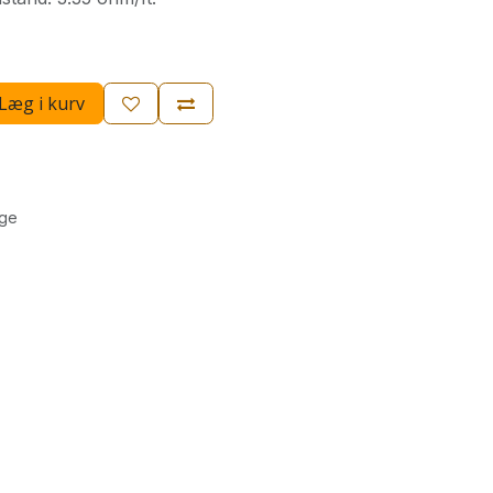
Læg i kurv
age