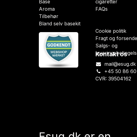
Base
cigaretter
Aroma
FAQs
Tilbehør
Bland selv basekit
Cookie politik
Fragt og forsende
Salgs- og
leveringsbetingels
Kontakt os
mail@esug.dk
+45 50 86 60
CVR: 39504162
Esug.dk
er en