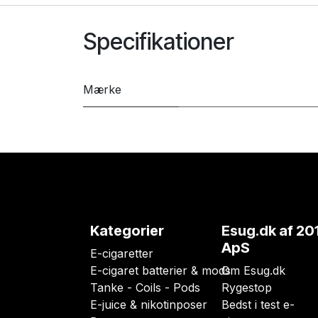
Specifikationer
Mærke
Kategorier
Esug.dk
af 20
ApS
E-cigaretter
E-cigaret batterier & mods
Om Esug.dk
Tanke - Coils - Pods
Rygestop
E-juice & nikotinposer
Bedst i test e-