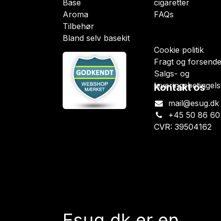
Base
cigaretter
Aroma
FAQs
Tilbehør
Bland selv basekit
Cookie politik
Fragt og forsende
Salgs- og
leveringsbetingels
Kontakt os
mail@esug.dk
+45 50 86 60
CVR: 39504162
Esug.dk
er en