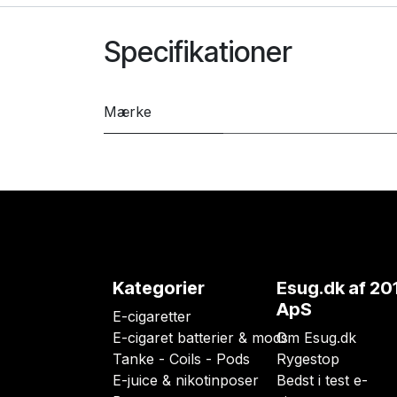
Specifikationer
Mærke
Kategorier
Esug.dk
af 20
ApS
E-cigaretter
E-cigaret batterier & mods
Om Esug.dk
Tanke - Coils - Pods
Rygestop
E-juice & nikotinposer
Bedst i test e-