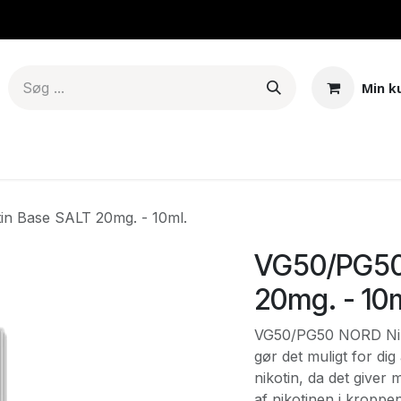
Min k
er & Mods
Tanke – Pods - Coils
E-juice
Base
Aroma
in Base SALT 20mg. - 10ml.
VG50/PG50 
20mg. - 10m
VG50/PG50 NORD Niko
gør det muligt for dig
nikotin, da det giver
af nikotinen i kroppen