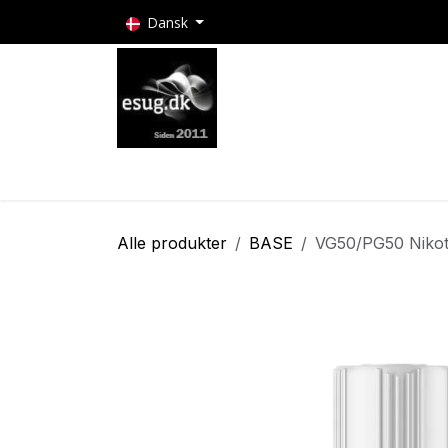
Skip to Content
Dansk
E-cigaretter
Puff bars
E-cigaret batteri
Alle produkter
BASE
VG50/PG50 Nikot