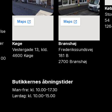
Køb
Sto
54
126
lse
er
Køge
Brønshøj
Vestergade 13, kld.
Frederikssundsvej
4600 Køge
181 B
 00
2700 Brønshøj
Butikkernes åbningstider
Man-fre: kl. 10.00-17.30
Lørdag: kl. 10.00-15.00