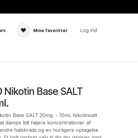
Log ind
urv
Mine favoritter
Tilbehør
Bland selv basekit
Nikotin Base SALT
l.
tin Base SALT 20mg. - 10ml. Nikotinsalt
 at dampe lidt højere koncentrationer af
 mindre halskrads og en hurtigere optagelse
. Et helt perfekt valg til dig der damper med