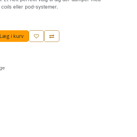
coils eller pod-systemer.
Læg i kurv
age