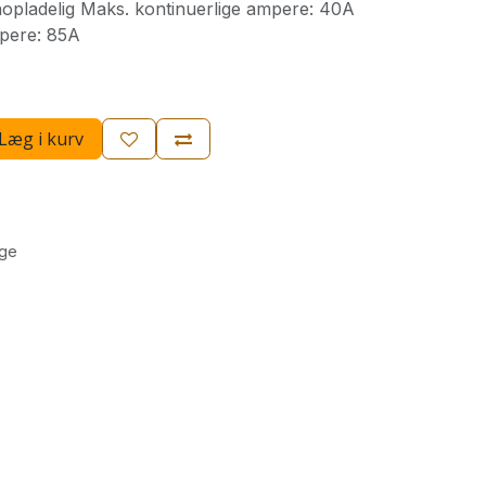
pladelig Maks. kontinuerlige ampere: 40A
pere: 85A
Læg i kurv
age