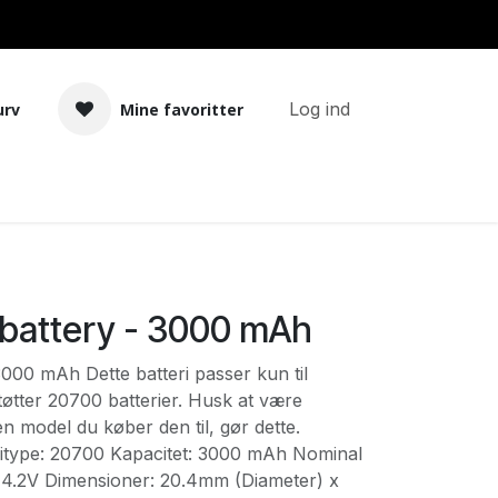
Log ind
urv
Mine favoritter
Tilbehør
Bland selv basekit
 battery - 3000 mAh
3000 mAh Dette batteri passer kun til
øtter 20700 batterier. Husk at være
 model du køber den til, gør dette.
eritype: 20700 Kapacitet: 3000 mAh Nominal
t: 4.2V Dimensioner: 20.4mm (Diameter) x