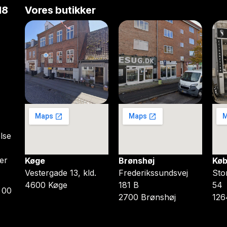
18
Vores butikker
lse
er
Køge
Brønshøj
Køb
Vestergade 13, kld.
Frederikssundsvej
Sto
4600 Køge
181 B
54
 00
2700 Brønshøj
126