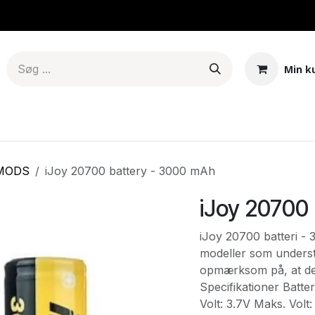
Min k
er & Mods
Tanke – Pods - Coils
E-juice
Base
Aroma
/MODS
iJoy 20700 battery - 3000 mAh
iJoy 20700
iJoy 20700 batteri - 
modeller som underst
opmærksom på, at den
Specifikationer Batt
Volt: 3.7V Maks. Vol