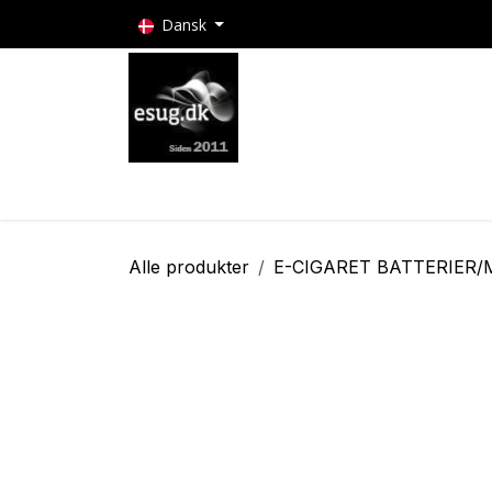
Skip to Content
Dansk
E-cigaretter
Puff bars
E-cigaret batteri
Alle produkter
E-CIGARET BATTERIER