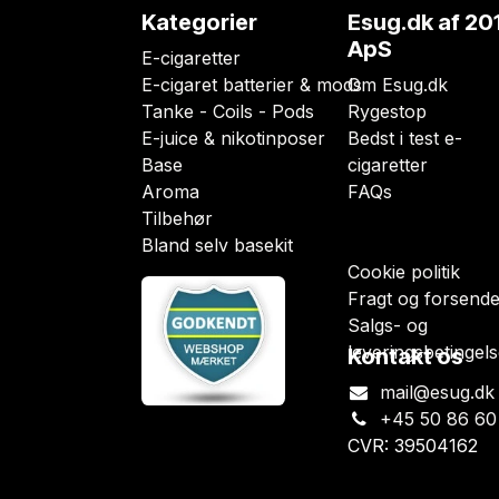
Kategorier
Esug.dk
af 20
ApS
E-cigaretter
E-cigaret batterier & mods
Om Esug.dk
Tanke - Coils - Pods
Rygestop
E-juice & nikotinposer
Bedst i test e-
Base
cigaretter
Aroma
FAQs
Tilbehør
Bland selv basekit
Cookie politik
Fragt og forsende
Salgs- og
leveringsbetingels
Kontakt os
mail@esug.dk
+45 50 86 60
CVR: 39504162