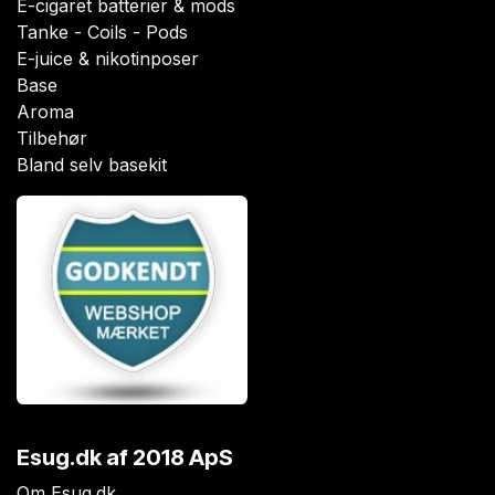
E-cigaret batterier & mods
Tanke - Coils - Pods
E-juice & nikotinposer
Base
Aroma
Tilbehør
Bland selv basekit
Esug.dk
af 2018 ApS
Om Esug.dk