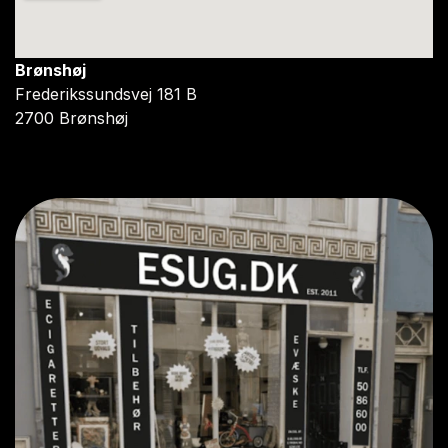
Brønshøj
Frederikssundsvej 181 B
2700 Brønshøj