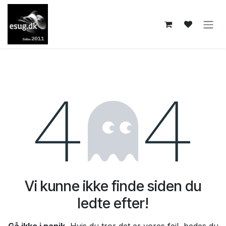
Skip to Content
Fejl 404
Vi kunne ikke finde siden du
ledte efter!