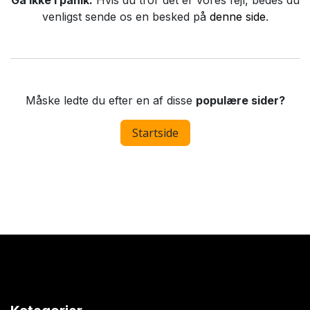
Gå ikke i panik.
Hvis du tror det er vores fejl, bedes du
venligst sende os en besked på
denne side
.
Måske ledte du efter en af disse
populære sider?
Startside