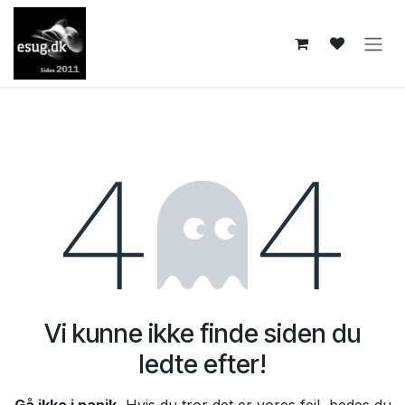
Skip to Content
Fejl 404
Vi kunne ikke finde siden du
ledte efter!