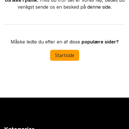
Gå ikke i panik.
Hvis du tror det er vores fejl, bedes du
venligst sende os en besked på
denne side
.
Måske ledte du efter en af disse
populære sider?
Startside