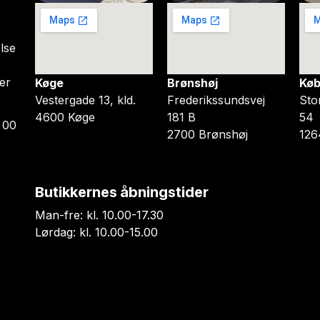
lse
er
Køge
Brønshøj
Køb
Vestergade 13, kld.
Frederikssundsvej
Sto
4600 Køge
181 B
54
 00
2700 Brønshøj
126
Butikkernes åbningstider
Man-fre: kl. 10.00-17.30
Lørdag: kl. 10.00-15.00