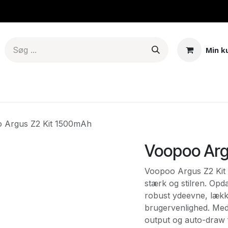
Min k
er & Mods
Tanke – Pods - Coils
E-juice
Base
Aroma
 Argus Z2 Kit 1500mAh
Voopoo Arg
Voopoo Argus Z2 Kit
stærk og stilren. Op
robust ydeevne, lækk
brugervenlighed. Med
output og auto-draw f