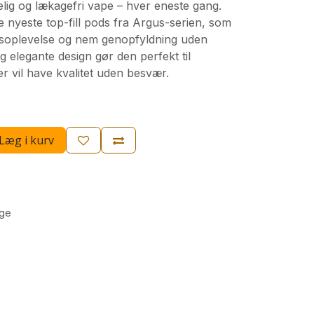
lig og lækagefri vape – hver eneste gang.
 nyeste top-fill pods fra Argus-serien, som
gsoplevelse og nem genopfyldning uden
g elegante design gør den perfekt til
er vil have kvalitet uden besvær.
Læg i kurv
age