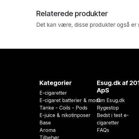
Relaterede produkter
Det kan være, disse produkter også er 
Kategorier
Esug.dk
af 20
ApS
E-cigaretter
E-cigaret batterier & mods
Om Esug.dk
Tanke - Coils - Pods
Rygestop
E-juice & nikotinposer
Bedst i test e-
Base
cigaretter
Aroma
FAQs
Tilbehør