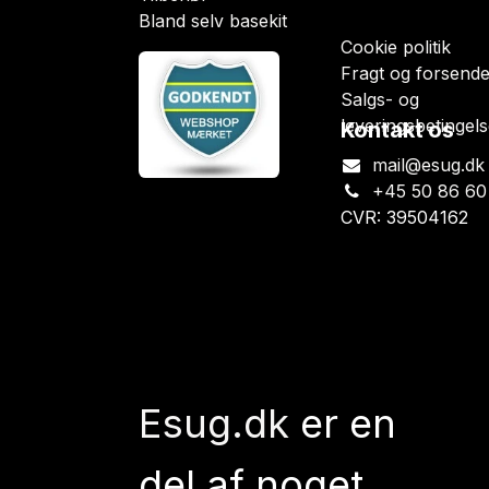
Bland selv basekit
Cookie politik
Fragt og forsende
Salgs- og
leveringsbetingels
Kontakt os
mail@esug.dk
+45 50 86 60
CVR: 39504162
Esug.dk
er en
del af noget