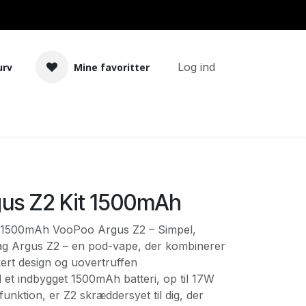
Log ind
urv
Mine favoritter
Tilbehør
Bland selv basekit
us Z2 Kit 1500mAh
 1500mAh VooPoo Argus Z2 – Simpel,
dag Argus Z2 – en pod-vape, der kombinerer
ert design og uovertruffen
 et indbygget 1500mAh batteri, op til 17W
unktion, er Z2 skræddersyet til dig, der