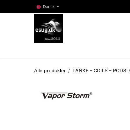
Skip to Content
Dansk
E-cigaretter
Puff bars
E-cigaret batteri
Alle produkter
TANKE – COILS – PODS