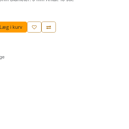
Læg i kurv
age