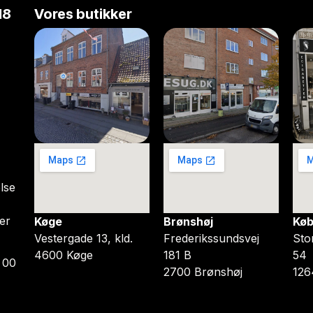
18
Vores butikker
lse
er
Køge
Brønshøj
Køb
Vestergade 13, kld.
Frederikssundsvej
Sto
4600 Køge
181 B
54
 00
2700 Brønshøj
126