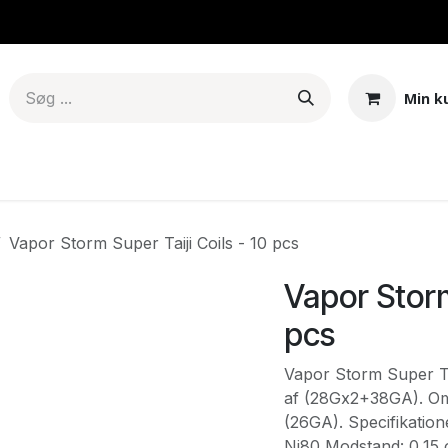
Min k
er & Mods
Tanke – Pods - Coils
E-juice
Base
Aroma
Vapor Storm Super Taiji Coils - 10 pcs
Vapor Storm
pcs
Vapor Storm Super Taij
af (28Gx2+38GA). Omk
(26GA). Specifikatio
Ni80 Modstand: 0,15 