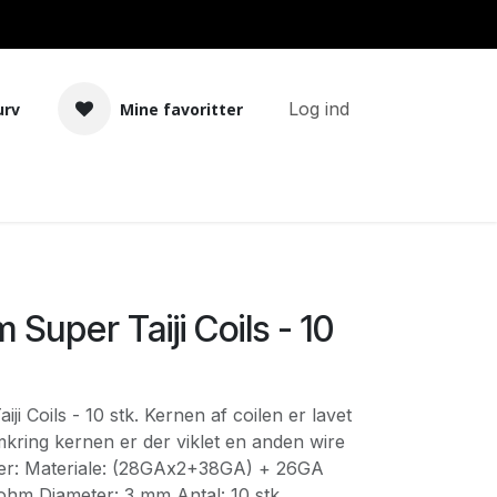
Log ind
urv
Mine favoritter
Tilbehør
Bland selv basekit
 Super Taiji Coils - 10
i Coils - 10 stk. Kernen af coilen er lavet
ring kernen er der viklet en anden wire
ner: Materiale: (28GAx2+38GA) + 26GA
ohm Diameter: 3 mm Antal: 10 stk.