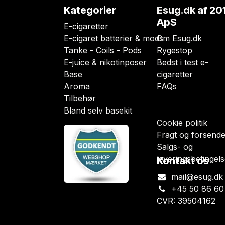
Kategorier
Esug.dk
af 20
ApS
E-cigaretter
E-cigaret batterier & mods
Om Esug.dk
Tanke - Coils - Pods
Rygestop
E-juice & nikotinposer
Bedst i test e-
Base
cigaretter
Aroma
FAQs
Tilbehør
Bland selv basekit
Cookie politik
Fragt og forsende
Salgs- og
leveringsbetingels
Kontakt os
mail@esug.dk
+45 50 86 60
CVR: 39504162