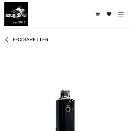
Skip to Content
E-CIGARETTER